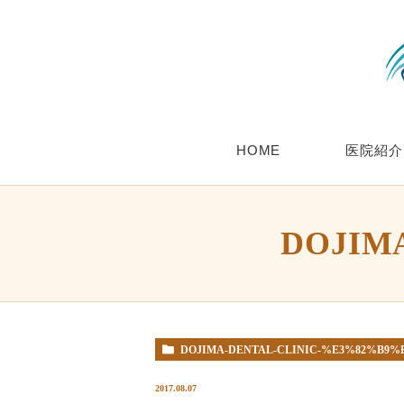
HOME
医院紹介
DOJIM
DOJIMA-DENTAL-CLINIC-%E3%82%B9
2017.08.07