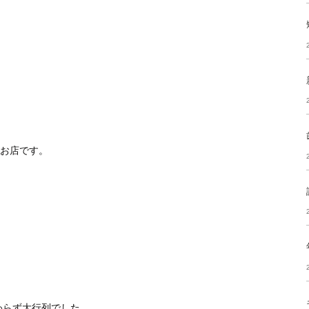
。
うお店です。
わらず大行列でした。