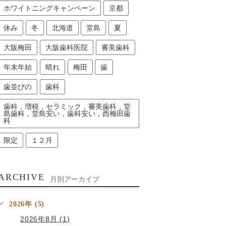
ホワイトニングキャンペーン
京都
休み
冬
北海道
堂島
夏
大阪梅田
大阪歯科医院
審美歯科
年末年始
晴れ
梅田
歯
歯並びの
歯科
歯科，増税，セラミック，審美歯科，堂
島歯科，堂島安い，歯科安い，西梅田歯
科
限定
１２月
ARCHIVE
月別アーカイブ
2026年 (5)
2026年8月 (1)