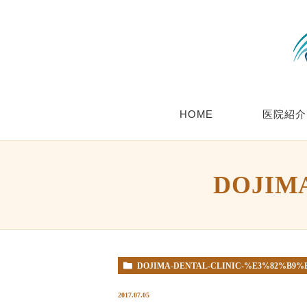
HOME
医院紹介
DOJIM
DOJIMA-DENTAL-CLINIC-%E3%82%B9
2017.07.05