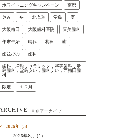
ホワイトニングキャンペーン
京都
休み
冬
北海道
堂島
夏
大阪梅田
大阪歯科医院
審美歯科
年末年始
晴れ
梅田
歯
歯並びの
歯科
歯科，増税，セラミック，審美歯科，堂
島歯科，堂島安い，歯科安い，西梅田歯
科
限定
１２月
ARCHIVE
月別アーカイブ
2026年 (5)
2026年8月 (1)