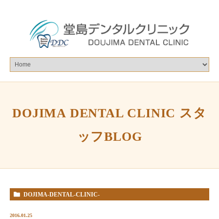
DOJIMA DENTAL CLINIC スタ
ッフBLOG
DOJIMA-DENTAL-CLINIC-
%E3%82%B9%E3%82%BF%E3%83%83%E3%83%95BLOG
2016.01.25