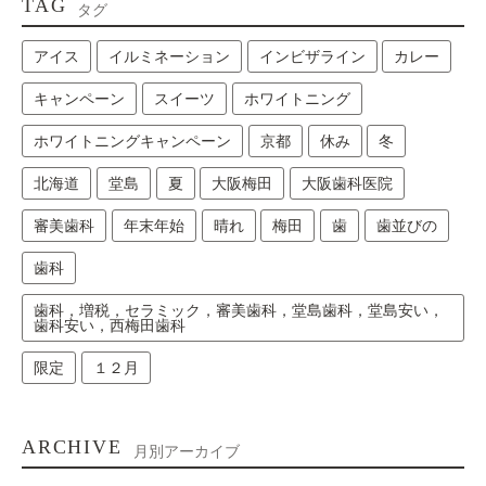
TAG
タグ
アイス
イルミネーション
インビザライン
カレー
キャンペーン
スイーツ
ホワイトニング
ホワイトニングキャンペーン
京都
休み
冬
北海道
堂島
夏
大阪梅田
大阪歯科医院
審美歯科
年末年始
晴れ
梅田
歯
歯並びの
歯科
歯科，増税，セラミック，審美歯科，堂島歯科，堂島安い，
歯科安い，西梅田歯科
限定
１２月
ARCHIVE
月別アーカイブ