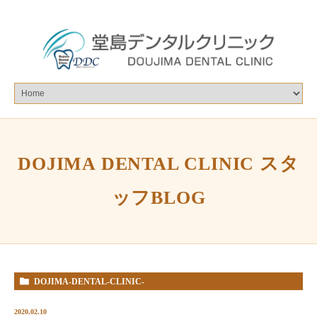
DOJIMA DENTAL CLINIC スタ
ッフBLOG
DOJIMA-DENTAL-CLINIC-
%E3%82%B9%E3%82%BF%E3%83%83%E3%83%95BLOG
2020.02.10