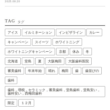
2025.08.20
TAG
タグ
アイス
イルミネーション
インビザライン
カレー
キャンペーン
スイーツ
ホワイトニング
ホワイトニングキャンペーン
京都
休み
冬
北海道
堂島
夏
大阪梅田
大阪歯科医院
審美歯科
年末年始
晴れ
梅田
歯
歯並びの
歯科
歯科，増税，セラミック，審美歯科，堂島歯科，堂島安い，
歯科安い，西梅田歯科
限定
１２月