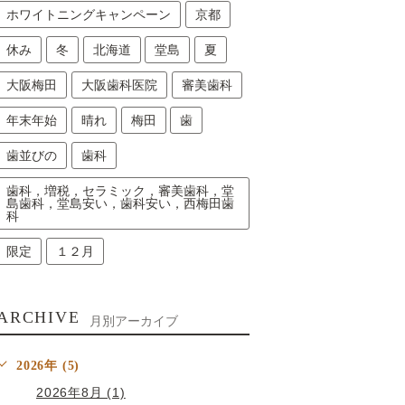
ホワイトニングキャンペーン
京都
休み
冬
北海道
堂島
夏
大阪梅田
大阪歯科医院
審美歯科
年末年始
晴れ
梅田
歯
歯並びの
歯科
歯科，増税，セラミック，審美歯科，堂
島歯科，堂島安い，歯科安い，西梅田歯
科
限定
１２月
ARCHIVE
月別アーカイブ
2026年 (5)
2026年8月 (1)