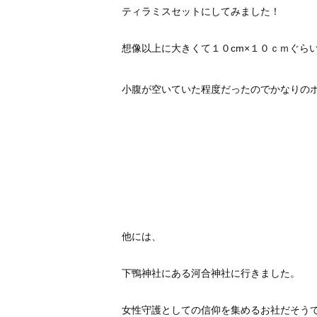
ティラミスセットにしてみました！
想像以上に大きくて１０cm×１０ｃｍぐら
小腹が空いていた程度だったのでかなりの
他には、
下鴨神社にある河合神社に行きました。
女性守護としての信仰を集めるお社だそう