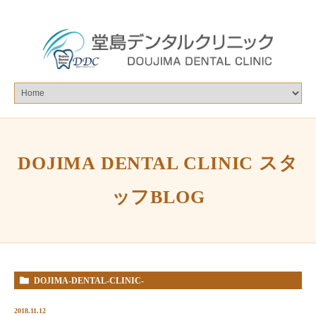
DOJIMA DENTAL CLINIC スタ
ッフBLOG
DOJIMA-DENTAL-CLINIC-
%E3%82%B9%E3%82%BF%E3%83%83%E3%83%95BLOG
2018.11.12