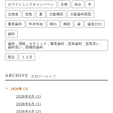
ホワイトニングキャンペーン
京都
休み
冬
北海道
堂島
夏
大阪梅田
大阪歯科医院
審美歯科
年末年始
晴れ
梅田
歯
歯並びの
歯科
歯科，増税，セラミック，審美歯科，堂島歯科，堂島安い，
歯科安い，西梅田歯科
限定
１２月
ARCHIVE
月別アーカイブ
2026年 (5)
2026年8月 (1)
2026年6月 (1)
2026年4月 (2)