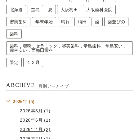
北海道
堂島
夏
大阪梅田
大阪歯科医院
審美歯科
年末年始
晴れ
梅田
歯
歯並びの
歯科
歯科，増税，セラミック，審美歯科，堂島歯科，堂島安い，
歯科安い，西梅田歯科
限定
１２月
ARCHIVE
月別アーカイブ
2026年 (5)
2026年8月 (1)
2026年6月 (1)
2026年4月 (2)
2026年2月 (1)