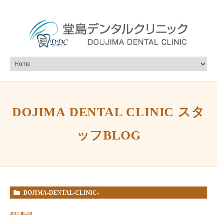
DOJIMA DENTAL CLINIC スタ
ッフBLOG
DOJIMA-DENTAL-CLINIC-
%E3%82%B9%E3%82%BF%E3%83%83%E3%83%95BLOG
2017.08.30