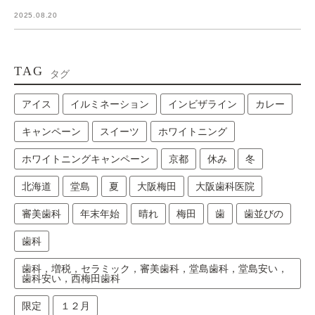
2025.08.20
TAG
タグ
アイス
イルミネーション
インビザライン
カレー
キャンペーン
スイーツ
ホワイトニング
ホワイトニングキャンペーン
京都
休み
冬
北海道
堂島
夏
大阪梅田
大阪歯科医院
審美歯科
年末年始
晴れ
梅田
歯
歯並びの
歯科
歯科，増税，セラミック，審美歯科，堂島歯科，堂島安い，
歯科安い，西梅田歯科
限定
１２月