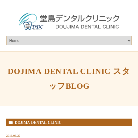
DOJIMA DENTAL CLINIC スタ
ッフBLOG
DOJIMA-DENTAL-CLINIC-
%E3%82%B9%E3%82%BF%E3%83%83%E3%83%95BLOG
2016.06.27