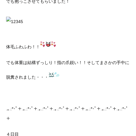
でも抱っこさせてもらいました！
体毛ふわふわ！！
でも体重は結構ずっしり！指の爪鋭い！！そしてまさかの手中に
脱糞されました・・・
.｡.:*･ﾟ＋.｡.:*･ﾟ＋.｡.:*･ﾟ＋.｡.:*･ﾟ＋.｡.:*･ﾟ＋.｡.:*･ﾟ＋.｡.:*･ﾟ＋.｡.:*･ﾟ
＋
４日目