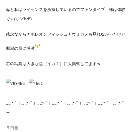
母と私はライセンスを所持しているのでファンダイブ、妹は体験
です(◇’v`bd*)
残念ながらナポレオンフィッシュもウミガメも見れなかったけど
珊瑚の量に感激
右の写真は大きな魚（イカ？）に大興奮してますｗ
.｡.:*･ﾟ＋.｡.:*･ﾟ＋.｡.:*･ﾟ＋.｡.:*･ﾟ＋.｡.:*･ﾟ＋.｡.:*･ﾟ＋.｡.:*･ﾟ＋.｡.:*･ﾟ
＋
５日目