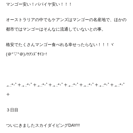
マンゴー安い！パパイヤ安い！！！
オーストラリアの中でもケアンズはマンゴーの名産地で、ほかの
都市ではマンゴーはそんなに流通していないとの事。
格安でたくさんマンゴー食べれる幸せったらない！！！ヾ
(＠°▽°＠)ﾉｹｱﾝｽﾞｻｲｺｰ!
.｡.:*･ﾟ＋.｡.:*･ﾟ＋.｡.:*･ﾟ＋.｡.:*･ﾟ＋.｡.:*･ﾟ＋.｡.:*･ﾟ＋.｡.:*･ﾟ＋.｡.:*･ﾟ
＋
３日目
ついにきましたスカイダイビングDAY!!!