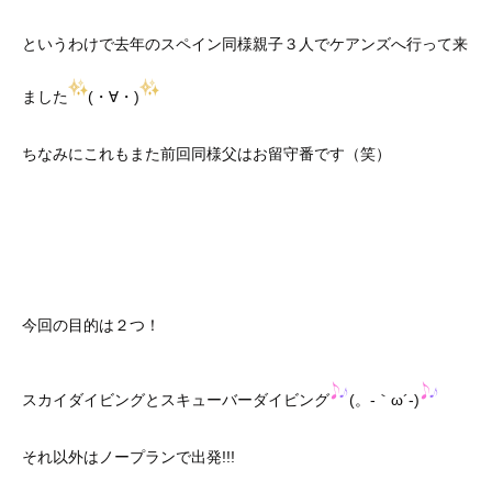
というわけで去年のスペイン同様親子３人でケアンズへ行って来
ました
(・∀・)
ちなみにこれもまた前回同様父はお留守番です（笑）
今回の目的は２つ！
スカイダイビングとスキューバーダイビング
(。-｀ω´-)
それ以外はノープランで出発!!!