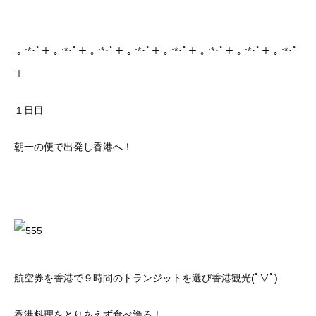
.｡.:*･ﾟ＋.｡.:*･ﾟ＋.｡.:*･ﾟ＋.｡.:*･ﾟ＋.｡.:*･ﾟ＋.｡.:*･ﾟ＋.｡.:*･ﾟ＋.｡.:*･ﾟ
＋
１日目
朝一の便で出発し香港へ！
航空券を香港で９時間のトランジットを選び香港観光(ﾟ∀ﾟ)
香港料理をとりあえず食べ漁る！