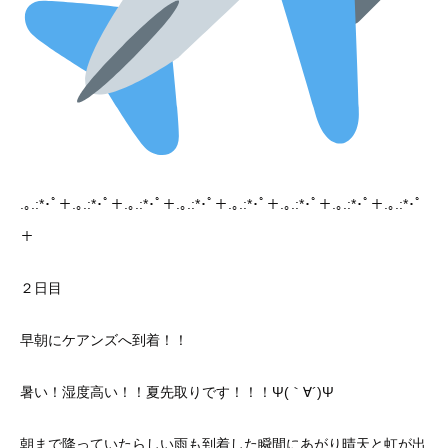
.｡.:*･ﾟ＋.｡.:*･ﾟ＋.｡.:*･ﾟ＋.｡.:*･ﾟ＋.｡.:*･ﾟ＋.｡.:*･ﾟ＋.｡.:*･ﾟ＋.｡.:*･ﾟ
＋
２日目
早朝にケアンズへ到着！！
暑い！湿度高い！！夏先取りです！！！Ψ(｀∀´)Ψ
朝まで降っていたらしい雨も到着した瞬間にあがり晴天と虹が出