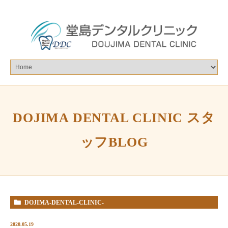
DOJIMA DENTAL CLINIC スタ
ッフBLOG
DOJIMA-DENTAL-CLINIC-
%E3%82%B9%E3%82%BF%E3%83%83%E3%83%95BLOG
2020.05.19