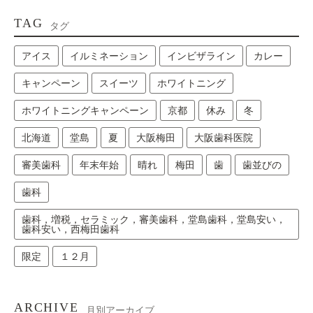
TAG
タグ
アイス
イルミネーション
インビザライン
カレー
キャンペーン
スイーツ
ホワイトニング
ホワイトニングキャンペーン
京都
休み
冬
北海道
堂島
夏
大阪梅田
大阪歯科医院
審美歯科
年末年始
晴れ
梅田
歯
歯並びの
歯科
歯科，増税，セラミック，審美歯科，堂島歯科，堂島安い，
歯科安い，西梅田歯科
限定
１２月
ARCHIVE
月別アーカイブ