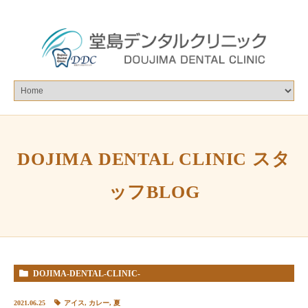
DOJIMA DENTAL CLINIC スタ
ッフBLOG
DOJIMA-DENTAL-CLINIC-
%E3%82%B9%E3%82%BF%E3%83%83%E3%83%95BLOG
2021.06.25
アイス
,
カレー
,
夏