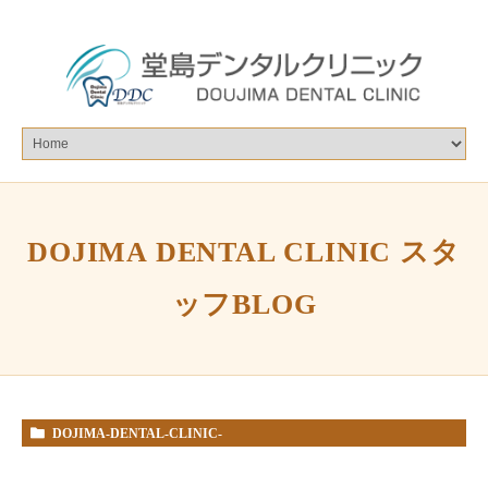
DOJIMA DENTAL CLINIC スタ
ッフBLOG
DOJIMA-DENTAL-CLINIC-
%E3%82%B9%E3%82%BF%E3%83%83%E3%83%95BLOG